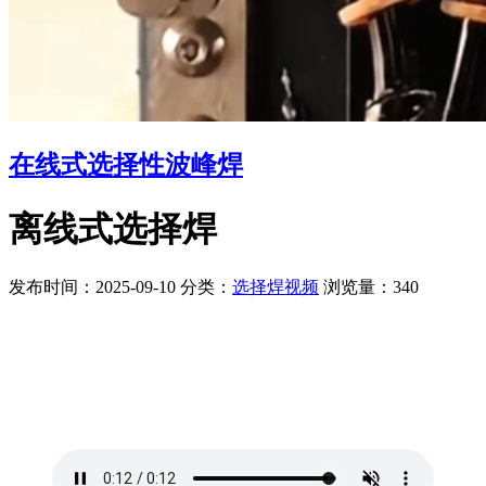
在线式选择性波峰焊
离线式选择焊
发布时间：2025-09-10
分类：
选择焊视频
浏览量：340