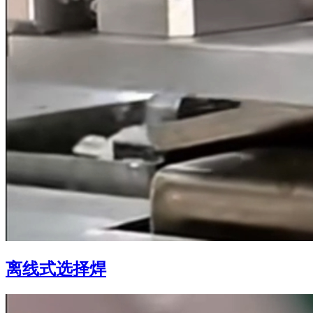
离线式选择焊