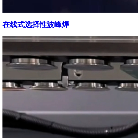
在线式选择性波峰焊