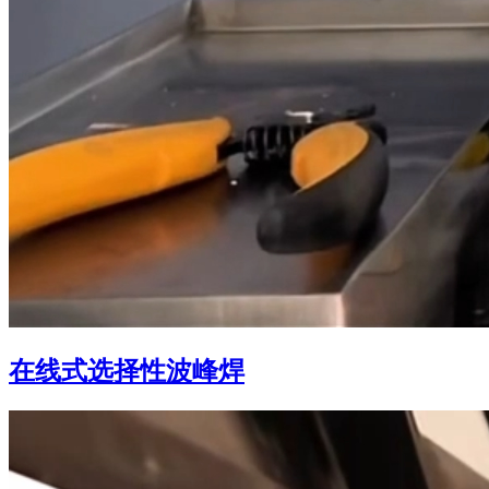
在线式选择性波峰焊