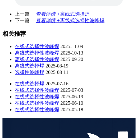
上一篇：
查看详情 +
离线式选择焊
下一篇：
查看详情 +
离线式选择性波峰焊
相关推荐
在线式选择性波峰焊
2025-11-09
离线式选择性波峰焊
2025-10-13
离线式选择性波峰焊
2025-09-20
离线式选择焊
2025-08-19
选择性波峰焊
2025-08-11
在线式选择焊
2025-07-16
在线式选择性波峰焊
2025-07-03
在线式选择性波峰焊
2025-06-19
在线式选择性波峰焊
2025-06-10
在线式选择性波峰焊
2025-05-18