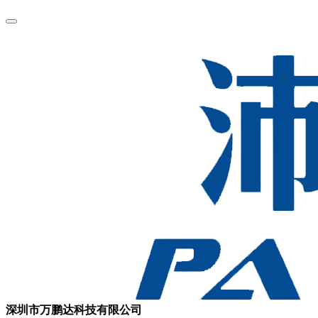
深圳市万鹏达科技有限公司