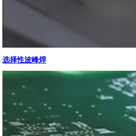
选择性波峰焊