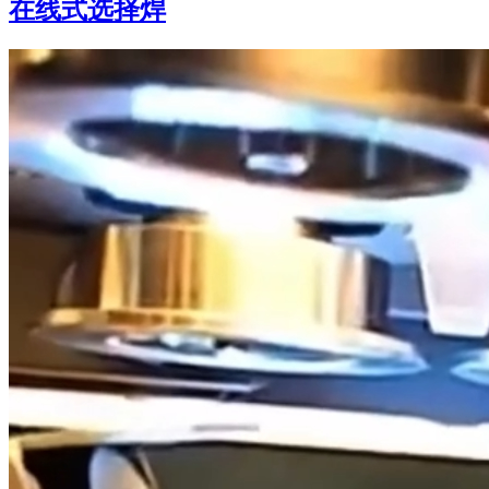
在线式选择焊