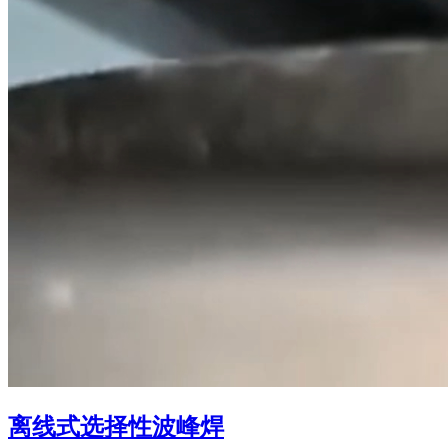
离线式选择性波峰焊