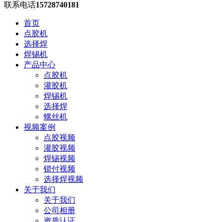
联系电话
15728740181
首页
点胶机
选择焊
焊锡机
产品中心
点胶机
灌胶机
焊锡机
选择焊
螺丝机
视频案例
点胶视频
灌胶视频
焊锡视频
锁付视频
选择焊视频
关于我们
关于我们
公司相册
资质认证