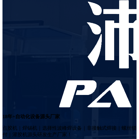
18年+自动化设备源头厂家
点胶机｜焊锡机｜选择性波峰焊设备｜非接触式焊接｜螺丝锁
付｜灌胶机源头研发生产厂家！