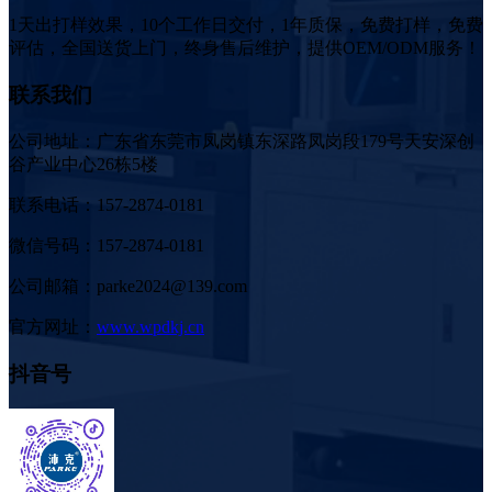
1天出打样效果，10个工作日交付，1年质保，免费打样，免费
评估，全国送货上门，终身售后维护，提供OEM/ODM服务！
联系我们
公司地址：广东省东莞市凤岗镇东深路凤岗段179号天安深创
谷产业中心26栋5楼
联系电话：157-2874-0181
微信号码：157-2874-0181
公司邮箱：parke2024@139.com
官方网址：
www.wpdkj.cn
抖音号