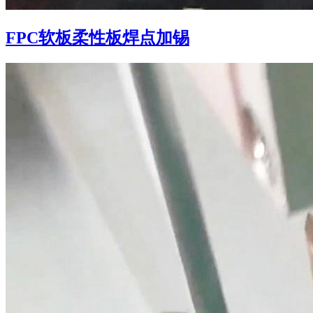
FPC软板柔性板焊点加锡