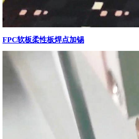
FPC软板柔性板焊点加锡