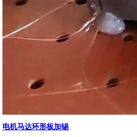
电机马达环形板加锡