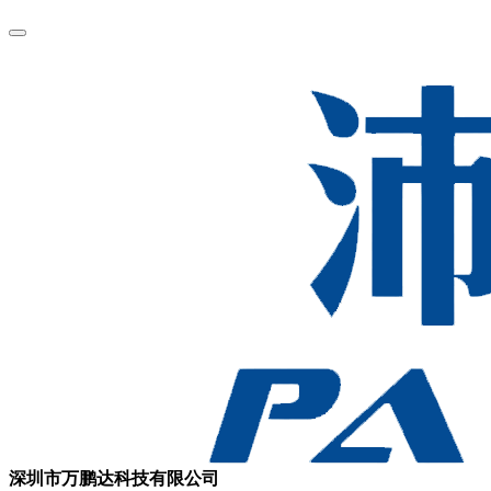
深圳市万鹏达科技有限公司