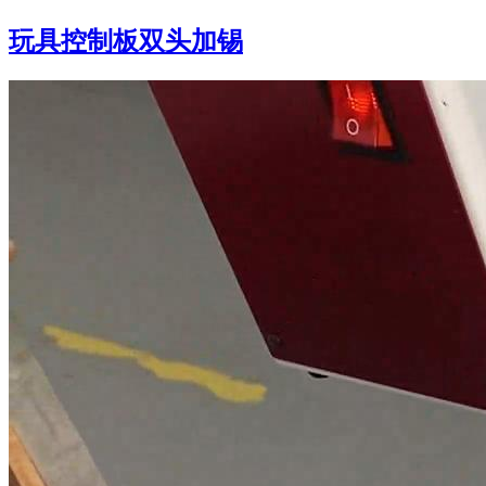
玩具控制板双头加锡