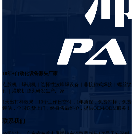
18年+自动化设备源头厂家
点胶机｜焊锡机｜选择性波峰焊设备｜非接触式焊接｜螺丝锁
付｜灌胶机源头研发生产厂家！
1天出打样效果，10个工作日交付，1年质保，免费打样，免费
评估，全国送货上门，终身售后维护，提供OEM/ODM服务！
联系我们
公司地址：广东省东莞市凤岗镇东深路凤岗段179号天安深创