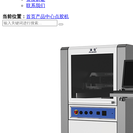
联系我们
当前位置：
首页
产品中心
点胶机