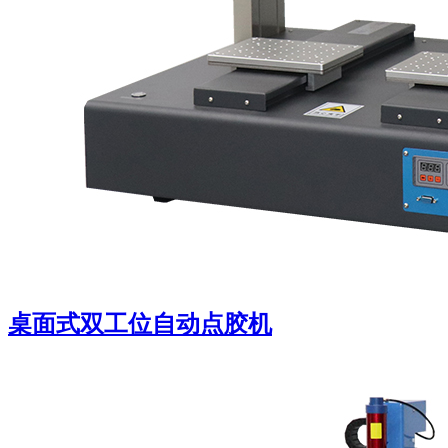
桌面式双工位自动点胶机