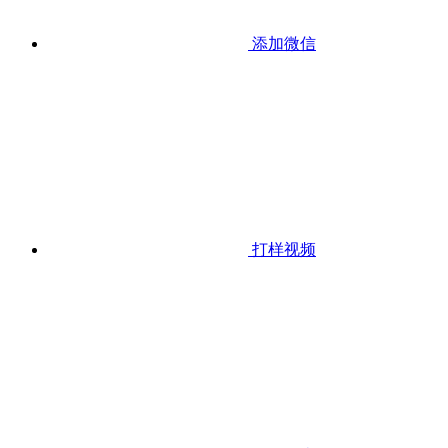
添加微信
打样视频