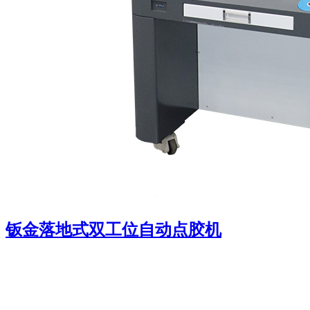
钣金落地式双工位自动点胶机