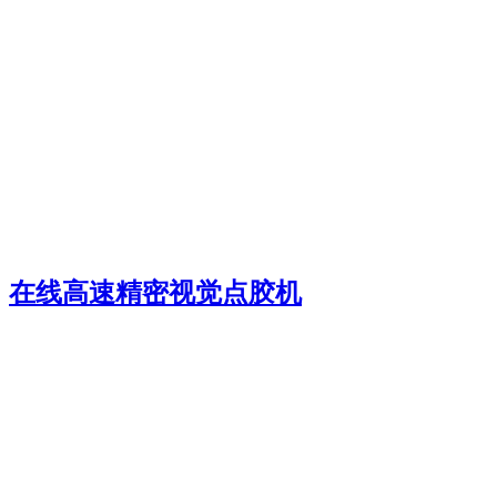
在线高速精密视觉点胶机