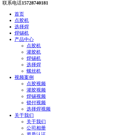
联系电话
15728740181
首页
点胶机
选择焊
焊锡机
产品中心
点胶机
灌胶机
焊锡机
选择焊
螺丝机
视频案例
点胶视频
灌胶视频
焊锡视频
锁付视频
选择焊视频
关于我们
关于我们
公司相册
资质认证