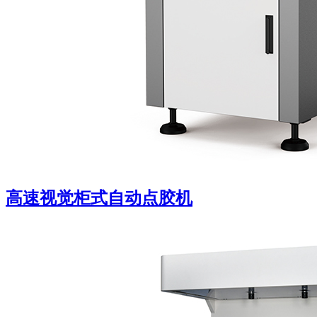
高速视觉柜式自动点胶机