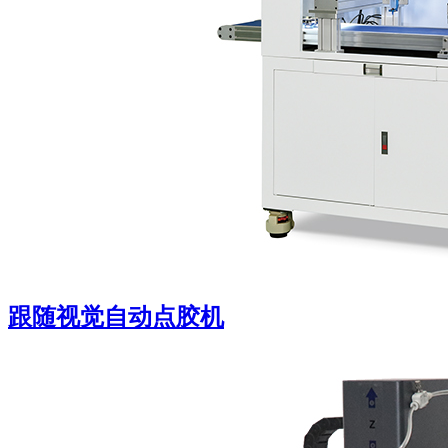
跟随视觉自动点胶机