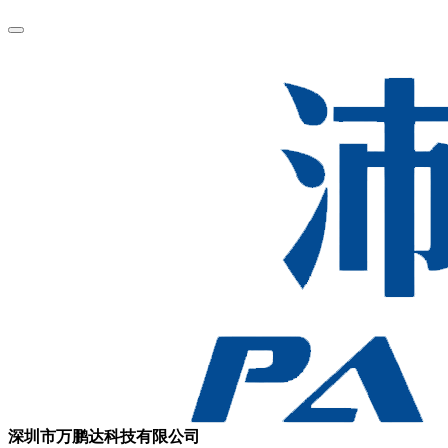
深圳市万鹏达科技有限公司