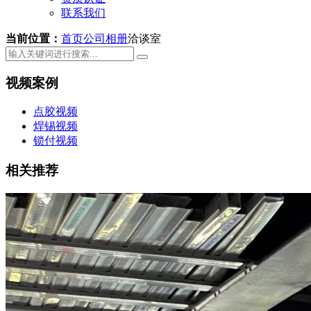
联系我们
当前位置：
首页
公司相册
洽谈室
视频案例
点胶视频
焊锡视频
锁付视频
相关推荐