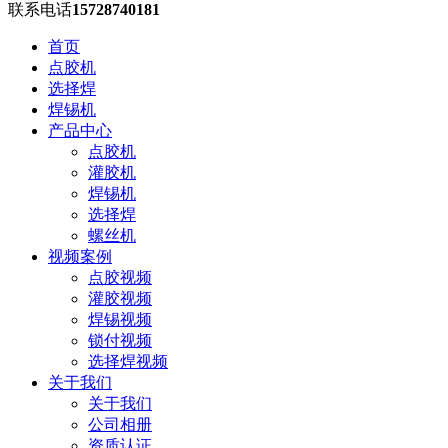
联系电话
15728740181
首页
点胶机
选择焊
焊锡机
产品中心
点胶机
灌胶机
焊锡机
选择焊
螺丝机
视频案例
点胶视频
灌胶视频
焊锡视频
锁付视频
选择焊视频
关于我们
关于我们
公司相册
资质认证