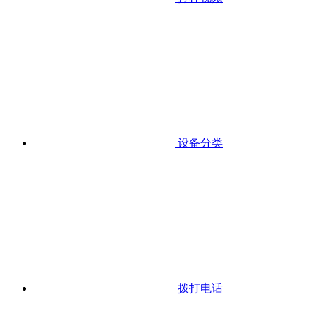
设备分类
拨打电话