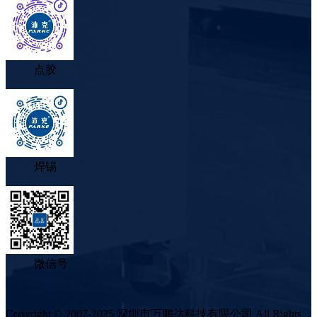
点胶
焊锡
微信号
Copyright © 2007-2025 深圳市万鹏达科技有限公司 All Rights