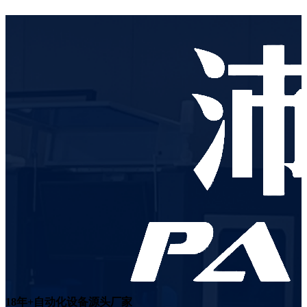
18年+自动化设备源头厂家