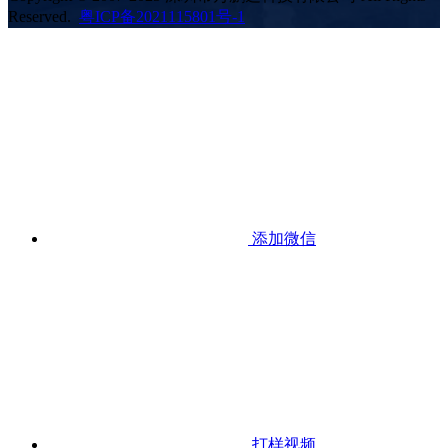
Reserved.
粤ICP备2021115801号-1
添加微信
打样视频