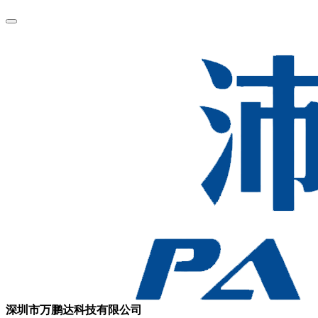
深圳市万鹏达科技有限公司