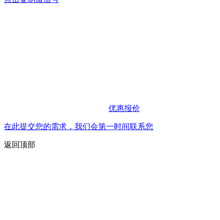
优惠报价
在此提交您的需求，我们会第一时间联系您
返回顶部